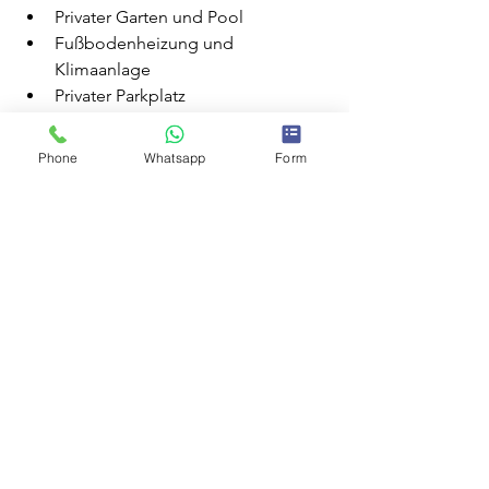
Privater Garten und Pool
Fußbodenheizung und 
Klimaanlage
Privater Parkplatz
Voll möbliert und sofort 
bezugsfertig
Phone
Whatsapp
Form
Für Familien, die auf Mallorca nicht nur 
wohnen, sondern 
wirklich gut leben 
möchten
, ist ein solches Haus mehr als 
nur eine interessante Immobilie. Es ist 
die Grundlage für einen neuen Alltag, 
der einfacher, angenehmer und 
lebenswerter sein kann.
👉 
Entdecken Sie diese Immobilie und 
planen Sie Ihren Familienstart in Muro