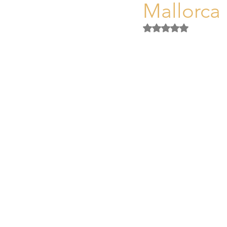
Mallorca
Activos Singulares Mallorca
Obtuvo NaN de 5 es
Aspectos legales y fiscales