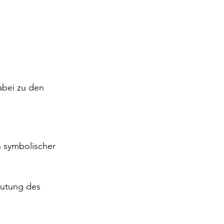
abei zu den 
n symbolischer 
eutung des 