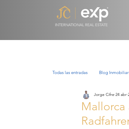
INTERNATIONAL REAL ESTATE
Todas las entradas
Blog Inmobiliar
Jorge Cifre
24 abr
Propiedades de Lujo en Mallorca
Mallorca 
Radfahren
Villas en Mallorca: Lujo, Estilo