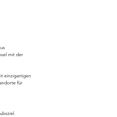
aus 
sel mit der 
t einzigartigen 
andorte für 
ubsziel.