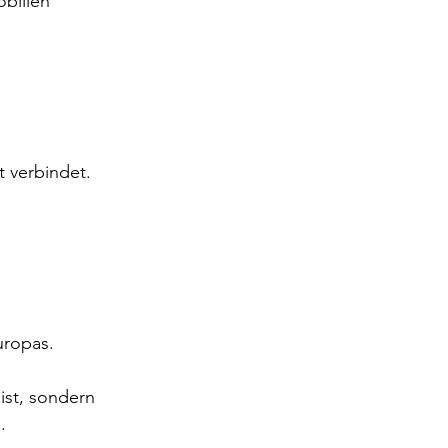
obilien 
t verbindet.
 
uropas.
ist, sondern 
.