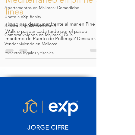
Apartamentos en Mallorca: Comodidad
línea
Únete a eXp Realty
¿Imaginas desayunar frente al mar en Pine
Activos Singulares Mallorca
Walk o pasear cada tarde por el paseo
Comprar vivienda en Mallorca | Guía
marítimo de Puerto de Pollença? Descubre
Vender vivienda en Mallorca
las zonas más exclusivas donde comprar tu
Aspectos legales y fiscales
apartamento en Mallorca y encuentra la
opción perfecta para tu presupuesto.
JORGE CIFRE