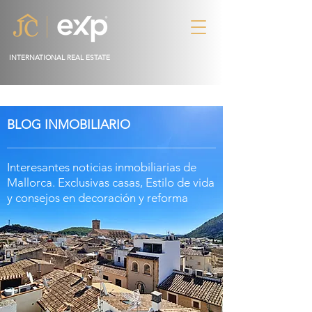
INTERNATIONAL REAL ESTATE
BLOG INMOBILIARIO
Interesantes noticias inmobiliarias de
Mallorca. Exclusivas casas, Estilo de vida
y consejos en
decoración
y reforma