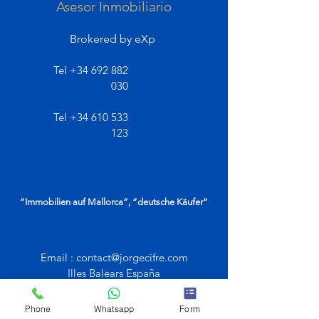
Asesor Inmobiliario
Brokered by eXp
Tel
+34 692 882
030
Tel
+34 610 533
123
“Immobilien auf Mallorca”, “deutsche Käufer”
Email :
contact@jorgecifre.com
Illes Balears España
Phone
Whatsapp
Form