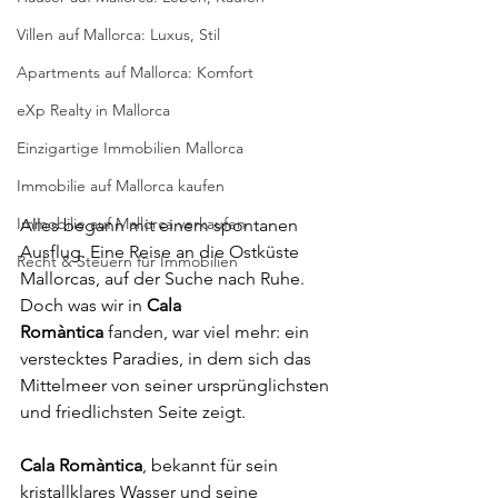
Villen auf Mallorca: Luxus, Stil
Apartments auf Mallorca: Komfort
eXp Realty in Mallorca
Einzigartige Immobilien Mallorca
Immobilie auf Mallorca kaufen
Immobilie auf Mallorca verkaufen
Alles begann mit einem spontanen 
Ausflug. Eine Reise an die Ostküste 
Recht & Steuern für Immobilien
Mallorcas, auf der Suche nach Ruhe. 
Doch was wir in 
Cala 
Romàntica
 fanden, war viel mehr: ein 
verstecktes Paradies, in dem sich das 
Mittelmeer von seiner ursprünglichsten 
und friedlichsten Seite zeigt.
Cala Romàntica
, bekannt für sein 
kristallklares Wasser und seine 