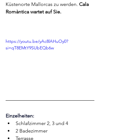
Küstenorte Mallorcas zu werden. 
Cala 
Romàntica wartet auf Sie.
https://youtu.be/yAc8lAHuOy0?
si=qT8EMtY9SUbEQb6w
Einzelheiten:
Schlafzimmer 2, 3 und 4
2 Badezimmer
Terrasse