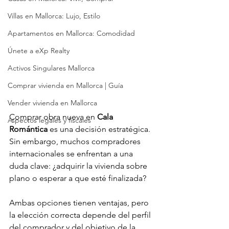
Villas en Mallorca: Lujo, Estilo
Apartamentos en Mallorca: Comodidad
Únete a eXp Realty
Activos Singulares Mallorca
Comprar vivienda en Mallorca | Guía
Vender vivienda en Mallorca
Comprar obra nueva en 
Cala 
Aspectos legales y fiscales
Romántica
 es una decisión estratégica. 
Sin embargo, muchos compradores 
internacionales se enfrentan a una 
duda clave: ¿adquirir la vivienda sobre 
plano o esperar a que esté finalizada?
Ambas opciones tienen ventajas, pero 
la elección correcta depende del perfil 
del comprador y del objetivo de la 