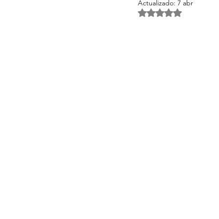
Actualizado:
7 abr
Obtuvo NaN de 5 es
Activos Singulares Mallorca
Aspectos legales y fiscales