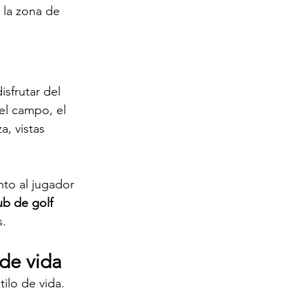
 la zona de 
sfrutar del 
el campo, el 
, vistas 
to al jugador 
ub de golf 
s.
 de vida
tilo de vida.