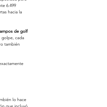
te 6.499 
tas hacia la 
ampos de golf 
a golpe, cada 
ro también 
 exactamente 
 
ambién lo hace 
ón que incluyó 