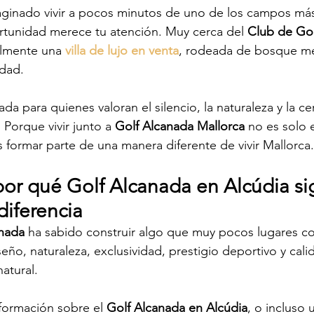
aginado vivir a pocos minutos de uno de los campos más
rtunidad merece tu atención. Muy cerca del 
Club de Gol
almente una 
villa de lujo en venta
, rodeada de bosque me
idad.
 para quienes valoran el silencio, la naturaleza y la ce
 Porque vivir junto a 
Golf Alcanada Mallorca
 no es solo 
 formar parte de una manera diferente de vivir Mallorca.
por qué Golf Alcanada en Alcúdia si
diferencia
anada
 ha sabido construir algo que muy pocos lugares c
eño, naturaleza, exclusividad, prestigio deportivo y cali
atural.
formación sobre el 
Golf Alcanada en Alcúdia
, o incluso