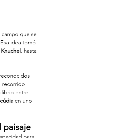
un campo que se 
. Esa idea tomó 
 Knuchel
, hasta 
 reconocidos 
n recorrido 
librio entre 
lcúdia
 en uno 
 paisaje
capacidad para 