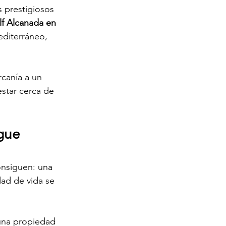
 prestigiosos 
f Alcanada en 
diterráneo, 
rcanía a un 
estar cerca de 
gue 
onsiguen: una 
dad de vida se 
 una propiedad 