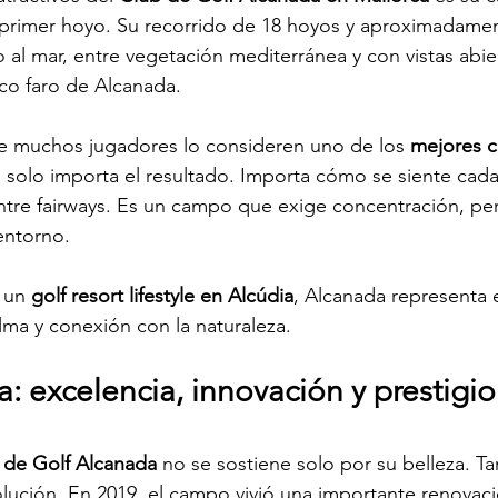
primer hoyo. Su recorrido de 18 hoyos y aproximadamen
 al mar, entre vegetación mediterránea y con vistas abier
co faro de Alcanada.
e muchos jugadores lo consideren uno de los 
mejores c
o solo importa el resultado. Importa cómo se siente cad
ntre fairways. Es un campo que exige concentración, pe
 entorno.
 un 
golf resort lifestyle en Alcúdia
, Alcanada representa
alma y conexión con la naturaleza.
: excelencia, innovación y prestigio
 de Golf Alcanada
 no se sostiene solo por su belleza. T
lución. En 2019, el campo vivió una importante renovaci