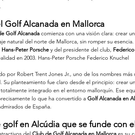
.
el Golf Alcanada en Mallorca
de Golf Alcanada
 comienza con una visión clara: crear 
aje natural del norte de Mallorca, sin romper su esencia
 
Hans-Peter Porsche
 y del presidente del club, 
Federico
ealidad en 2003. Hans-Peter Porsche Federico Knuchel 
do por Robert Trent Jones Jr., uno de los nombres más
l. Su planteamiento fue claro desde el principio: crear u
 totalmente integrado en el entorno mallorquín. Ese equi
 precisamente lo que ha convertido a 
Golf Alcanada en A
admirados de España.
golf en Alcúdia que se funde con el
tractivos del 
Club de Golf Alcanada en Mallorca
 es su 