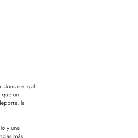
r donde el golf 
 que un 
eporte, la 
io y una 
encias más 