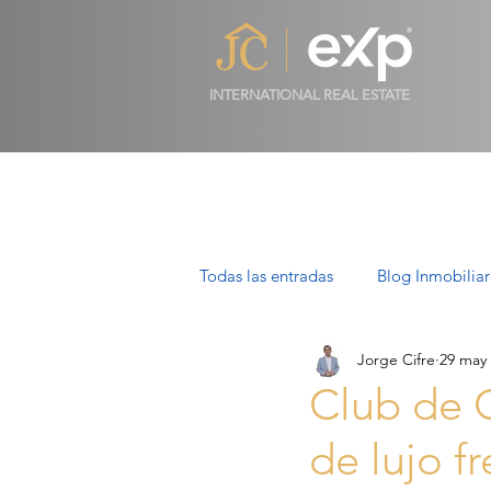
INTERNATIONAL REAL ESTATE
Todas las entradas
Blog Inmobiliar
Jorge Cifre
29 may
Propiedades de Lujo en Mallorca
Club de G
de lujo f
Villas en Mallorca: Lujo, Estilo