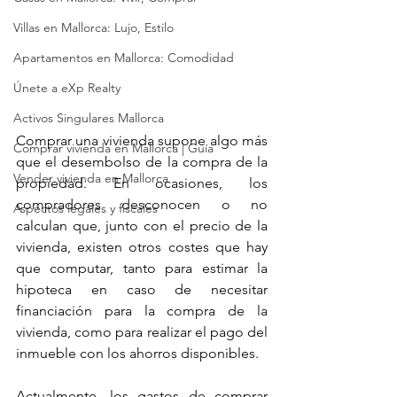
Villas en Mallorca: Lujo, Estilo
Apartamentos en Mallorca: Comodidad
Únete a eXp Realty
Activos Singulares Mallorca
Comprar una vivienda supone algo más 
Comprar vivienda en Mallorca | Guía
que el desembolso de la compra de la 
Vender vivienda en Mallorca
propiedad. En ocasiones, los 
compradores desconocen o no 
Aspectos legales y fiscales
calculan que, junto con el precio de la 
vivienda, existen otros costes que hay 
que computar, tanto para estimar la 
hipoteca en caso de necesitar 
financiación para la compra de la 
vivienda, como para realizar el pago del 
inmueble con los ahorros disponibles.
Actualmente, los gastos de comprar 