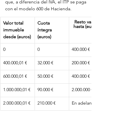
que, a diferencia del IVA, el ITP se paga 
con el modelo 600 de Hacienda.
Resto valor 
Valor total 
Cuota 
hasta (euros)
immueble 
íntegra 
desde (euros)
(euros)
0
0
400.000 €
400.000,01 €
32.000 €
200.000 €
600.000,01 €
50.000 €
400.000 €
1.000.000,01 €
90.000 €
2.000.000 €
2.000.000,01 €
210.000 €
En adelante