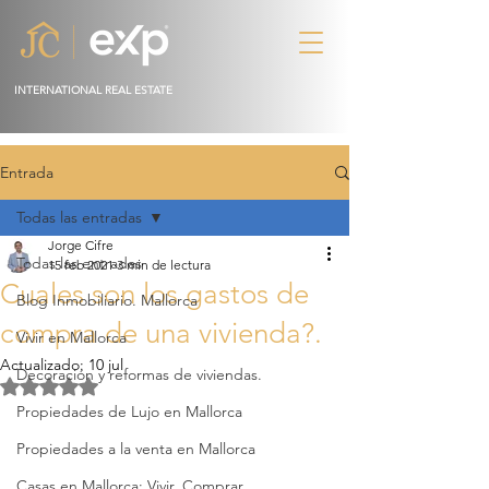
INTERNATIONAL REAL ESTATE
Entrada
Todas las entradas
Jorge Cifre
Todas las entradas
15 feb 2021
3 min de lectura
Cuales son los gastos de
Blog Inmobiliario. Mallorca
compra de una vivienda?.
Vivir en Mallorca
Actualizado:
10 jul
Decoración y reformas de viviendas.
Obtuvo NaN de 5 estrellas.
Propiedades de Lujo en Mallorca
Propiedades a la venta en Mallorca
Casas en Mallorca: Vivir, Comprar