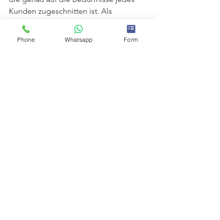
Kunden zugeschnitten ist. Als 
Einwohner von Pollença verfügt er über 
ein tiefes Wissen der Region und ist 
Phone
Whatsapp
Form
damit der ideale Ansprechpartner 
beim Kauf, Verkauf oder der 
Vermietung von Immobilien.
Jorge Cifre verbindet Professionalität, 
Vertrauen und eine persönliche 
Betreuung, um den Erfolg jeder 
Transaktion sicherzustellen. Sein Ziel ist 
es, jedem Kunden zu helfen, die 
Traumimmobilie oder die passende 
Finanzierung effizient und sicher zu 
finden.