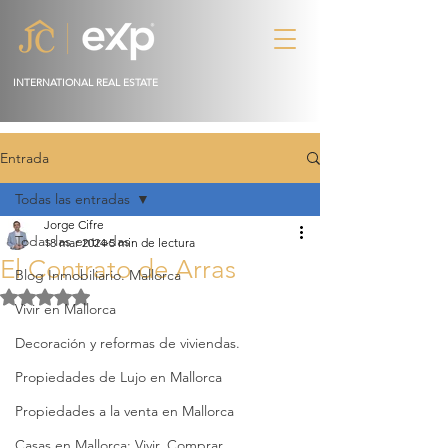
INTERNATIONAL REAL ESTATE
Entrada
Todas las entradas
Jorge Cifre
Todas las entradas
18 mar 2024
5 min de lectura
El Contrato de Arras
Blog Inmobiliario. Mallorca
Obtuvo NaN de 5 estrellas.
Vivir en Mallorca
Decoración y reformas de viviendas.
Propiedades de Lujo en Mallorca
Propiedades a la venta en Mallorca
Casas en Mallorca: Vivir, Comprar