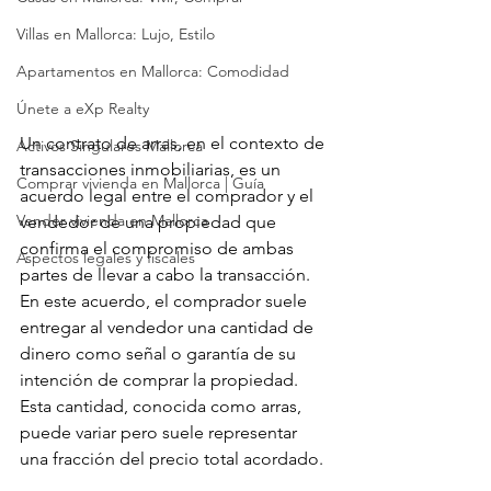
Villas en Mallorca: Lujo, Estilo
Apartamentos en Mallorca: Comodidad
Únete a eXp Realty
Un contrato de arras, en el contexto de 
Activos Singulares Mallorca
transacciones inmobiliarias, es un 
Comprar vivienda en Mallorca | Guía
acuerdo legal entre el comprador y el 
Vender vivienda en Mallorca
vendedor de una propiedad que 
confirma el compromiso de ambas 
Aspectos legales y fiscales
partes de llevar a cabo la transacción. 
En este acuerdo, el comprador suele 
entregar al vendedor una cantidad de 
dinero como señal o garantía de su 
intención de comprar la propiedad. 
Esta cantidad, conocida como arras, 
puede variar pero suele representar 
una fracción del precio total acordado.