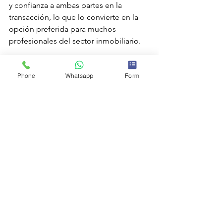
y confianza a ambas partes en la 
transacción, lo que lo convierte en la 
opción preferida para muchos 
profesionales del sector inmobiliario.
En mi experiencia, he encontrado que 
Phone
Whatsapp
Form
la utilización de un contrato de arras 
penitenciales es fundamental para 
garantizar una transacción inmobiliaria 
exitosa y sin complicaciones. Al 
establecer claramente los términos y 
condiciones de la transacción y 
proporcionar protección legal para 
ambas partes, este tipo de contrato es 
una herramienta invaluable en el 
proceso de compraventa de 
propiedades.
mercado inmobiliario
sector inmobiliario