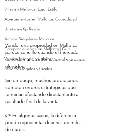
Villas en Mallorca: Lujo, Estilo
Apartamentos en Mallorca: Comodidad
Únete a eXp Realty
Activos Singulares Mallorca
Vender una propiedad en Mallorca 
Comprar vivienda en Mallorca | Guía
parece sencillo cuando el mercado 
Vender vivienda en Mallorca
tiene demanda internacional y precios 
elevados.
Aspectos legales y fiscales
Sin embargo, muchos propietarios 
cometen errores estratégicos que 
terminan afectando directamente al 
resultado final de la venta.
👉 En algunos casos, la diferencia 
puede representar decenas de miles 
de euros.