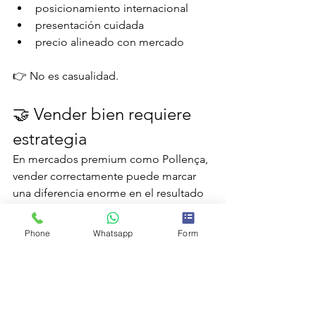
posicionamiento internacional
presentación cuidada
precio alineado con mercado
👉 No es casualidad.
🤝 Vender bien requiere 
estrategia
En mercados premium como Pollença, 
vender correctamente puede marcar 
una diferencia enorme en el resultado 
final.
👉 La clave no es solo encontrar un 
Phone
Whatsapp
Form
comprador.
👉 Es atraer al comprador adecuado.
👉 
Solicita una valoración estratégica y 
descubre cómo posicionar tu 