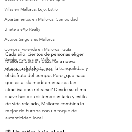
Villas en Mallorca: Lujo, Estilo
Apartamentos en Mallorca: Comodidad
Únete a eXp Realty
Activos Singulares Mallorca
Comprar vivienda en Mallorca | Guía
Cada año, cientos de personas eligen 
Vender vivienda en Mallorca
Mallorca para empezar una nueva 
etapa: la del descanso, la tranquilidad y 
Aspectos legales y fiscales
el disfrute del tiempo. Pero ¿qué hace 
que esta isla mediterránea sea tan 
atractiva para retirarse? Desde su clima 
suave hasta su sistema sanitario y estilo 
de vida relajado, Mallorca combina lo 
mejor de Europa con un toque de 
autenticidad local.