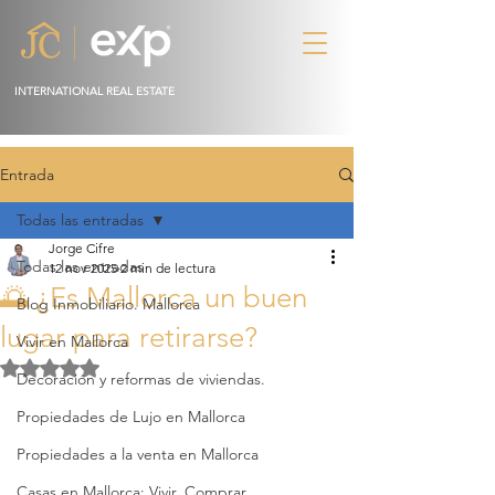
INTERNATIONAL REAL ESTATE
Entrada
Todas las entradas
Jorge Cifre
Todas las entradas
12 nov 2025
2 min de lectura
🌅 ¿Es Mallorca un buen
Blog Inmobiliario. Mallorca
lugar para retirarse?
Vivir en Mallorca
Obtuvo NaN de 5 estrellas.
Decoración y reformas de viviendas.
Propiedades de Lujo en Mallorca
Propiedades a la venta en Mallorca
Casas en Mallorca: Vivir, Comprar