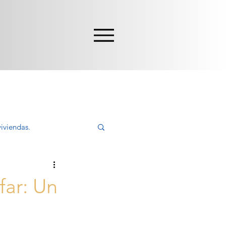
iviendas.
ivir, Comprar
far: Un