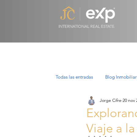
INTERNATIONAL REAL ESTATE
Todas las entradas
Blog Inmobiliar
Jorge Cifre
20 nov 
Propiedades de Lujo en Mallorca
Explorand
Viaje a l
Villas en Mallorca: Lujo, Estilo