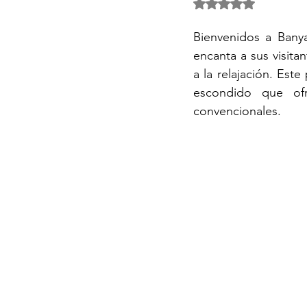
Obtuvo NaN de 5 es
Activos Singulares Mallorca
Bienvenidos a Banya
encanta a sus visitan
a la relajación. Est
Aspectos legales y fiscales
escondido que ofre
convencionales.