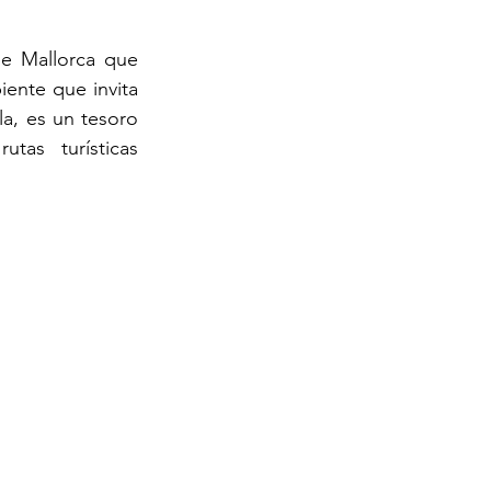
rca
e Mallorca que 
iente que invita 
a, es un tesoro 
as turísticas 