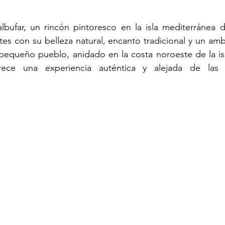
trellas.
Comprar vivienda en Mallorca | Guía
Vender vivienda en Mallo
lbufar, un rincón pintoresco en la isla mediterránea d
tes con su belleza natural, encanto tradicional y un amb
e pequeño pueblo, anidado en la costa noroeste de la isl
ce una experiencia auténtica y alejada de las rut