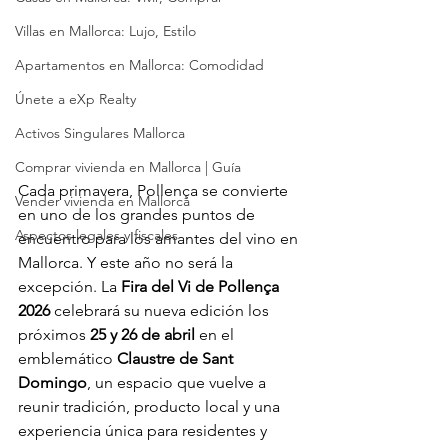
Villas en Mallorca: Lujo, Estilo
Apartamentos en Mallorca: Comodidad
Únete a eXp Realty
Activos Singulares Mallorca
Comprar vivienda en Mallorca | Guía
Cada primavera, Pollença se convierte 
Vender vivienda en Mallorca
en uno de los grandes puntos de 
Aspectos legales y fiscales
encuentro para los amantes del vino en 
Mallorca. Y este año no será la 
excepción. La 
Fira del Vi de Pollença 
2026
 celebrará su nueva edición los 
próximos 
25 y 26 de abril
 en el 
emblemático 
Claustre de Sant 
Domingo
, un espacio que vuelve a 
reunir tradición, producto local y una 
experiencia única para residentes y 