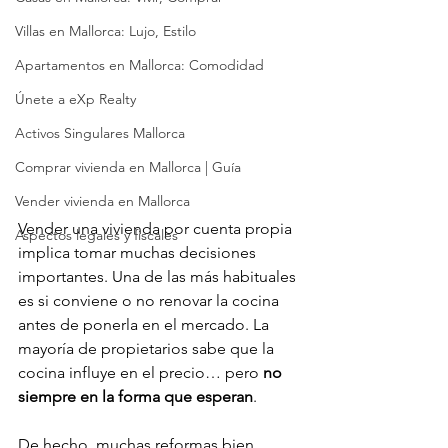
Villas en Mallorca: Lujo, Estilo
Apartamentos en Mallorca: Comodidad
Únete a eXp Realty
Activos Singulares Mallorca
Comprar vivienda en Mallorca | Guía
Vender vivienda en Mallorca
Vender una vivienda por cuenta propia 
Aspectos legales y fiscales
implica tomar muchas decisiones 
importantes. Una de las más habituales 
es si conviene o no renovar la cocina 
antes de ponerla en el mercado. La 
mayoría de propietarios sabe que la 
cocina influye en el precio… pero 
no 
siempre en la forma que esperan
.
De hecho, muchas reformas bien 