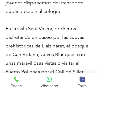
jóvenes disponemos del transporte 
público para ir al colegio.
En la Cala Sant Vicenç podemos 
disfrutar de un paseo por las cuevas 
prehistóricas de L´alzinaret, el bosque 
de Can Botana, Coves Blanques con 
unas maravillosas vistas o visitar el 
Puerto Pollença por el Coll de Siller.
Phone
Whatsapp
Form
Si quieres conocer en detalle uno de 
los rincones más encantadores del 
norte de Pollença, no te pierdas 
nuestro artículo sobre 
Cala Sant 
Vicenç
, donde exploramos sus calas, 
playas y senderos con todo lujo de 