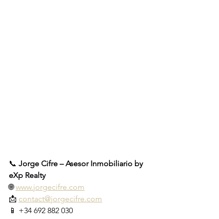
📞 
Jorge Cifre – Asesor Inmobiliario by 
eXp Realty
🌐 
www.jorgecifre.com
📩 
contact@jorgecifre.com
📱 +34 692 882 030