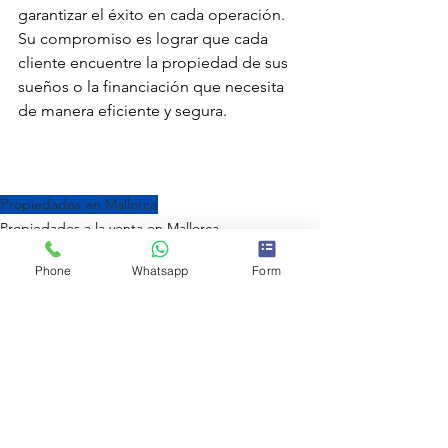
garantizar el éxito en cada operación. 
Su compromiso es lograr que cada 
cliente encuentre la propiedad de sus 
sueños o la financiación que necesita 
de manera eficiente y segura.
Propiedades en Mallorca
Propiedades a la venta en Mallorca
Propiedades de Lujo en Mallorca
Phone
Whatsapp
Form
Villas en Mallorca: Lujo, Estilo
Ver todo
Entradas recientes