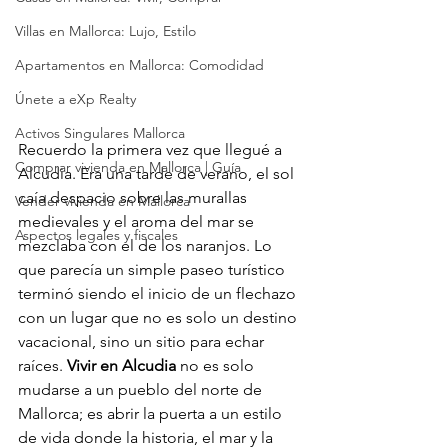
Villas en Mallorca: Lujo, Estilo
Apartamentos en Mallorca: Comodidad
Únete a eXp Realty
Activos Singulares Mallorca
Recuerdo la primera vez que llegué a 
Comprar vivienda en Mallorca | Guía
Alcudia. Era una tarde de verano, el sol 
caía despacio sobre las murallas 
Vender vivienda en Mallorca
medievales y el aroma del mar se 
Aspectos legales y fiscales
mezclaba con el de los naranjos. Lo 
que parecía un simple paseo turístico 
terminó siendo el inicio de un flechazo 
con un lugar que no es solo un destino 
vacacional, sino un sitio para echar 
raíces. 
Vivir en Alcudia
 no es solo 
mudarse a un pueblo del norte de 
Mallorca; es abrir la puerta a un estilo 
de vida donde la historia, el mar y la 