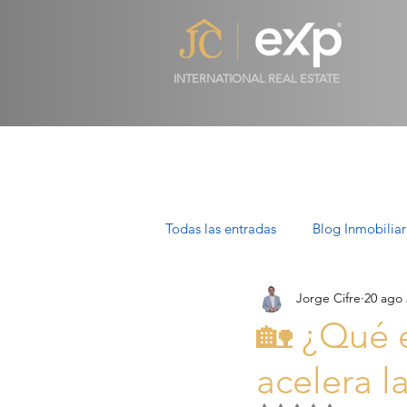
INTERNATIONAL REAL ESTATE
Todas las entradas
Blog Inmobiliar
Jorge Cifre
20 ago
Propiedades de Lujo en Mallorca
🏡 ¿Qué 
acelera l
Villas en Mallorca: Lujo, Estilo