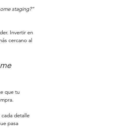
home staging?”
r. Invertir en 
más cercano al 
me 
te que tu 
ompra.
 cada detalle 
que pasa 