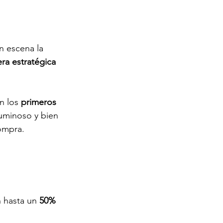
n escena la 
ra estratégica 
n los 
primeros 
luminoso y bien 
ompra.
 hasta un 
50% 