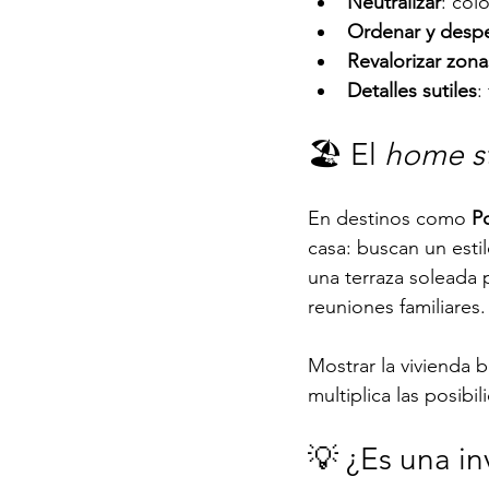
Neutralizar
: col
Ordenar y despe
Revalorizar zona
Detalles sutiles
:
🏖️ El 
home s
En destinos como 
P
casa: buscan un esti
una terraza soleada 
reuniones familiares.
Mostrar la vivienda b
multiplica las posibi
💡 ¿Es una in