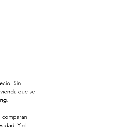
ecio. Sin 
ivienda que se 
ing
.
s comparan 
idad. Y el 