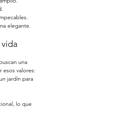
 amplio.
d.
 impecables.
rma elegante.
 vida
 buscan una 
r esos valores: 
n jardín para 
ional, lo que 