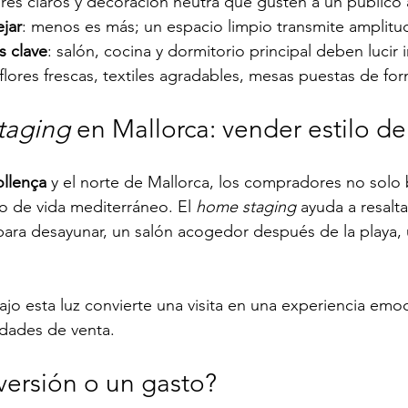
ores claros y decoración neutra que gusten a un público
jar
: menos es más; un espacio limpio transmite amplitu
s clave
: salón, cocina y dormitorio principal deben lucir
 flores frescas, textiles agradables, mesas puestas de fo
taging
 en Mallorca: vender estilo de
ollença
 y el norte de Mallorca, los compradores no solo
lo de vida mediterráneo. El 
home staging
 ayuda a resalta
para desayunar, un salón acogedor después de la playa, u
ajo esta luz convierte una visita en una experiencia emoc
lidades de venta.
versión o un gasto?