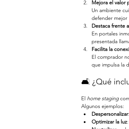
Mejora el valor 
Un ambiente cui
defender mejor e
Destaca frente 
En portales inm
presentada llama
Facilita la cone
El comprador no
que impulsa la de
🛋️ ¿Qué incl
El 
home staging
 com
Algunos ejemplos:
Despersonalizar
Optimizar la luz