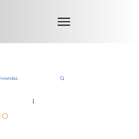
iviendas.
ivir, Comprar
mo