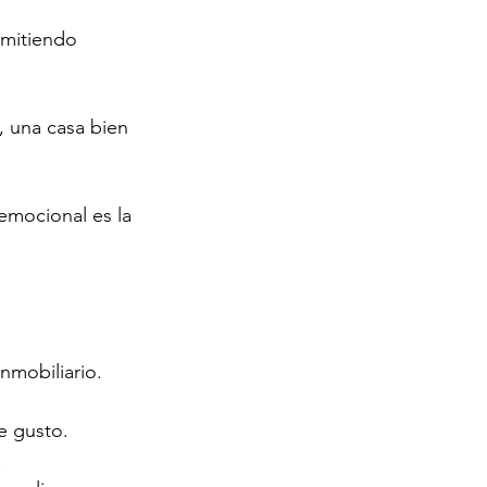
rmitiendo 
 una casa bien 
emocional es la 
nmobiliario. 
e gusto.
.